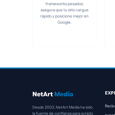
frameworks pesados;
asegura que tu sitio cargue
rápido y posicione mejor en
Google.
EXP
NetArt
Media
Reclu
Desde 2003, NetArt Media ha sido
la fuente de confianza para scripts