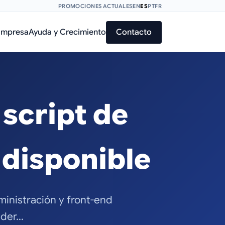
PROMOCIONES ACTUALES
EN
ES
PT
FR
Empresa
Ayuda y Crecimiento
Contacto
 script de
 disponible
ministración y front-end
ider…