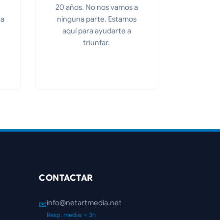
20 años. No nos vamos a
 a
ninguna parte. Estamos
aquí para ayudarte a
triunfar.
CONTACTAR
info@netartmedia.net
✉
Resp. media: < 3h