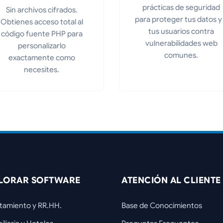
prácticas de seguridad
Sin archivos cifrados.
para proteger tus datos y
Obtienes acceso total al
tus usuarios contra
código fuente PHP para
vulnerabilidades web
personalizarlo
comunes.
exactamente como
necesites.
LORAR SOFTWARE
ATENCIÓN AL CLIENTE
tamiento y RR.HH.
Base de Conocimientos