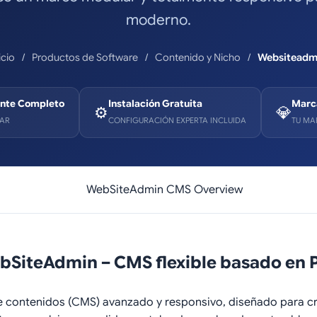
moderno.
icio
Productos de Software
Contenido y Nicho
Websiteadm
nte Completo
Instalación Gratuita
Marc
⚙️
💎
RAR
CONFIGURACIÓN EXPERTA INCLUIDA
TU MA
bSiteAdmin – CMS flexible basado en 
e contenidos (CMS) avanzado y responsivo, diseñado para cr