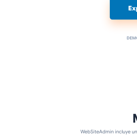
Ex
DEMO
WebSiteAdmin incluye una 