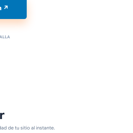
n ↗
TALLA
r
d de tu sitio al instante.