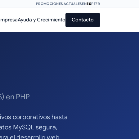
PROMOCIONES ACTUALES
EN
ES
PT
FR
Empresa
Ayuda y Crecimiento
Contacto
S) en PHP
ivos corporativos hasta
datos MySQL segura,
ra el desarrollo web