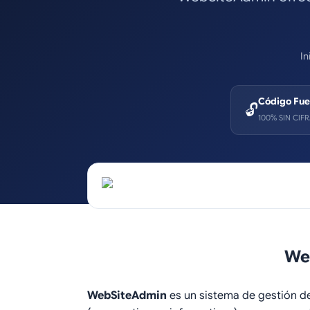
In
Código Fue
🔓
100% SIN CIF
We
WebSiteAdmin
es un sistema de gestión d