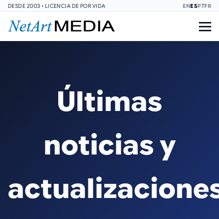
DESDE 2003 • LICENCIA DE POR VIDA
EN
ES
PT
FR
Últimas
noticias y
actualizacione