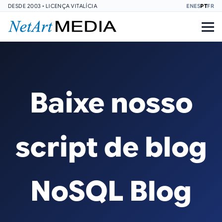
DESDE 2003 • LICENÇA VITALÍCIA
EN
ES
PT
FR
Baixe nosso
script de blog
NoSQL Blog