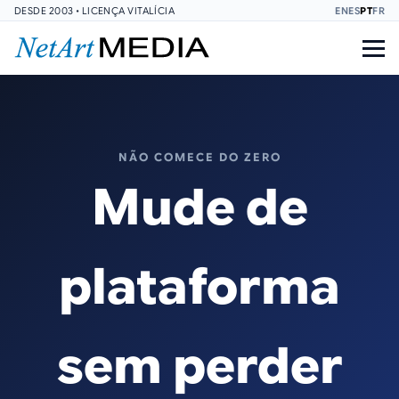
DESDE 2003 • LICENÇA VITALÍCIA
EN
ES
PT
FR
NÃO COMECE DO ZERO
Mude de
plataforma
sem perder