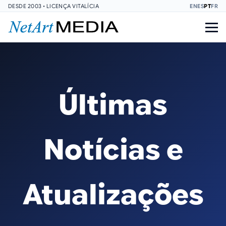
DESDE 2003 • LICENÇA VITALÍCIA
EN
ES
PT
FR
Últimas
Notícias e
Atualizações